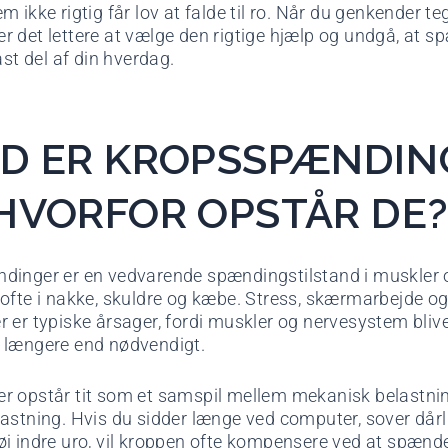
m ikke rigtig får lov at falde til ro. Når du genkender t
iver det lettere at vælge den rigtige hjælp og undgå, at 
ast del af din hverdag.
D ER KROPSSPÆNDIN
HVORFOR OPSTÅR DE
dinger er en vedvarende spændingstilstand i muskler 
ofte i nakke, skuldre og kæbe. Stress, skærmarbejde og
 er typiske årsager, fordi muskler og nervesystem blive
 længere end nødvendigt.
r opstår tit som et samspil mellem mekanisk belastni
astning. Hvis du sidder længe ved computer, sover dårli
j indre uro, vil kroppen ofte kompensere ved at spænd