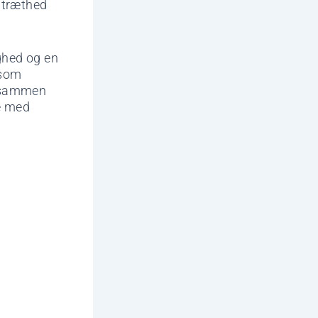
 træthed
ghed og en
 som
r sammen
e med