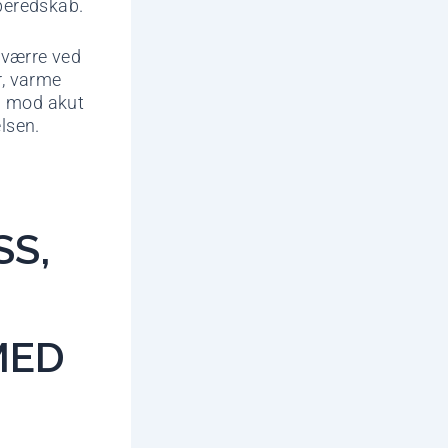
mberedskab.
 værre ved
r, varme
d mod akut
lsen.
S,
MED