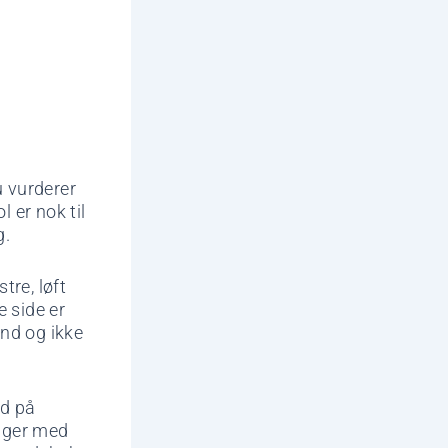
u vurderer
 er nok til
g.
tre, løft
 side er
nd og ikke
nd på
ølger med