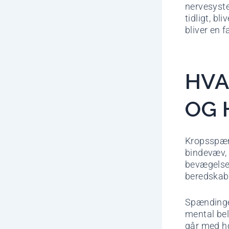
nervesyste
tidligt, bl
bliver en f
HVA
OG 
Kropsspæn
bindevæv, 
bevægelser
beredskab
Spændinge
mental bel
går med hø