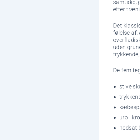
samtidig, 
efter træn
Det klassi
følelse af
overfladis
uden grun
trykkende,
De fem tegn
stive s
trykken
kæbespæ
uro i kr
nedsat b