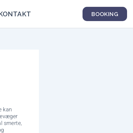
KONTAKT
BOOKING
e kan
bevæger
al smerte,
og