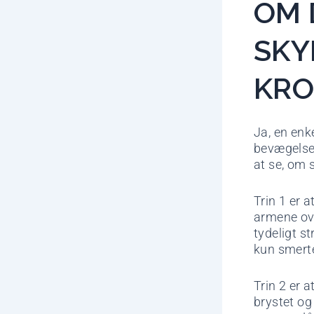
OM 
SKY
KRO
Ja, en enk
bevægelse,
at se, om 
Trin 1 er a
armene ove
tydeligt s
kun smerte
Trin 2 er 
brystet og