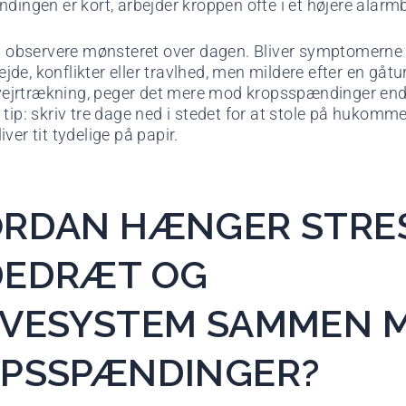
ndingen er kort, arbejder kroppen ofte i et højere alar
at observere mønsteret over dagen. Bliver symptomerne
de, konflikter eller travlhed, men mildere efter en gåtu
g vejrtrækning, peger det mere mod kropsspændinger en
 tip: skriv tre dage ned i stedet for at stole på hukomme
ver tit tydelige på papir.
RDAN HÆNGER STRES
DEDRÆT OG
VESYSTEM SAMMEN 
PSSPÆNDINGER?