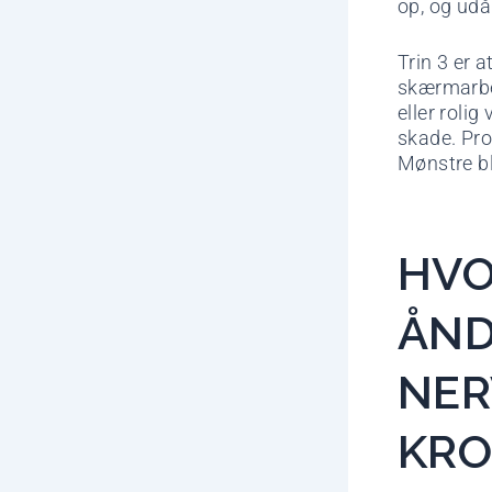
op, og udå
Trin 3 er 
skærmarbej
eller roli
skade. Pro
Mønstre bli
HVO
ÅN
NER
KRO