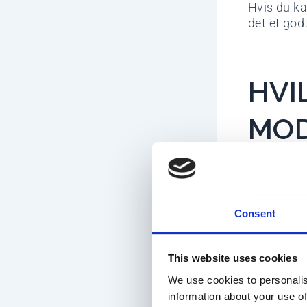
Hvis du ka
det et god
HVI
MOD
AMA
Ja,
Fjorba
Consent
SDS, stress
røde flag e
skridt.
This website uses cookies
We use cookies to personalis
Det bedst
information about your use of