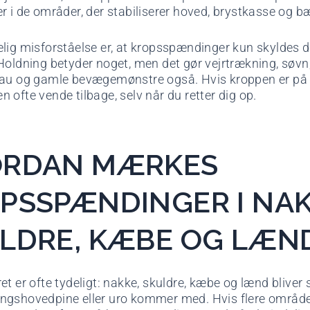
r i de områder, der stabiliserer hoved, brystkasse og b
lig misforståelse er, at kropsspændinger kun skyldes d
Holdning betyder noget, men det gør vejrtrækning, søvn
au og gamle bevægemønstre også. Hvis kroppen er på v
 ofte vende tilbage, selv når du retter dig op.
ORDAN MÆRKES
PSSPÆNDINGER I NAK
LDRE, KÆBE OG LÆN
et er ofte tydeligt: nakke, skuldre, kæbe og lænd bliver
ngshovedpine eller uro kommer med. Hvis flere område