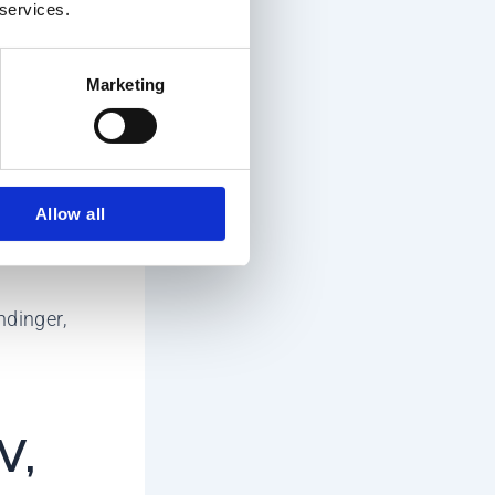
n
 services.
 vægte
Marketing
ret med
mager
ersøgelse,
Allow all
f andre
dinger,
V,