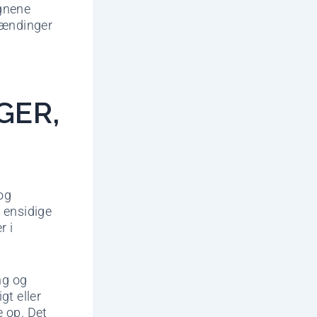
egnene
spændinger
GER,
?
og
 ensidige
r i
ng og
gt eller
e op. Det