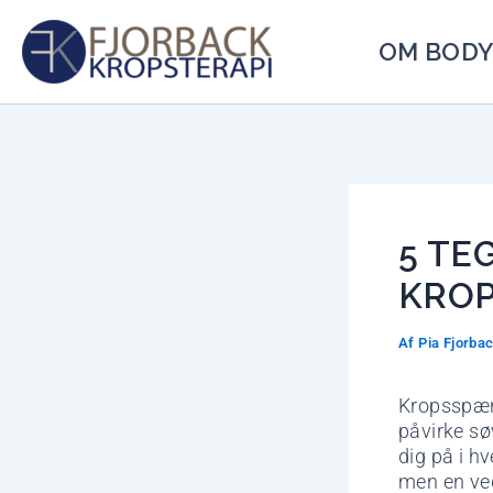
Gå
til
OM BODY
indholdet
5 TE
KRO
Af
Pia Fjorba
Kropsspæn
påvirke s
dig på i h
men en ved