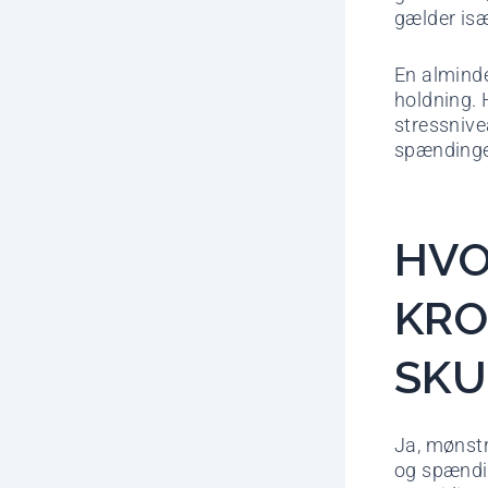
gælder isæ
En alminde
holdning. 
stressnive
spændingen
HV
KRO
SKU
Ja, mønstr
og spændi