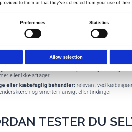
 uro, søvnproblemer og et højt stressniveau, giver e
 provided to them or that they’ve collected from your use of their
enteret behandling ofte mening. Hvis du samtidig har
ttelse, føleforstyrrelser eller en skade, skal udredning
Preferences
Statistics
k Kropsterapi:
relevant ved kropsspændinger kombine
uro, smerter eller behov for autoriseret Body SDS på A
rapeutisk klinik:
relevant hvis du vil have funktionsund
Allow selection
og vurdering af led, muskler og belastning
ge:
relevant hvis smerterne er nye, kraftige, ledsages a
er eller ikke aftager
e eller kæbefaglig behandler:
relevant ved kæbespæn
ænderskæren og smerter i ansigt eller tindinger
RDAN TESTER DU SEL