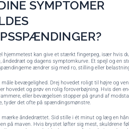
DINE SYMPTOMER
LDES
PSSPÆNDINGER?
el hjemmetest kan give et stærkt fingerpeg, især hvis d
 åndedræt og dagens symptomkurve. Et spejl og en stol
spændingerne ændrer sig med ro, stilling eller belastnin
t måle bevægelighed. Drej hovedet roligt til højre og vens
r hovedet og prøv en rolig foroverbøjning. Hvis den ene
trammere, eller bevægelsen stopper på grund af modsta
, tyder det ofte på spændingsmønstre.
at mærke åndedrættet. Sid stille i ét minut og læg en hå
 en på maven. Hvis brystet løfter sig mest, skuldrene f