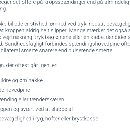
peger det oftere på kropsspændinger end på almindelig
ing.
ske billede er stivhed, ømhed ved tryk, nedsat bevægeli
, at kroppen aldrig helt slipper. Mange mærker det også
k vejrtrækning, tryk bag øjnene eller en kæbe, der bide
d. Sundhedsfagligt forbindes spændingshovedpine oft
 bilateral smerte snarere end pulserende smerte.
, der oftest går igen, er:
kuldre og øm nakke
de hovedpine
nding eller tænderskæren
oppen og svært ved at slappe af
evægelighed i ryg, hofter eller brystkasse