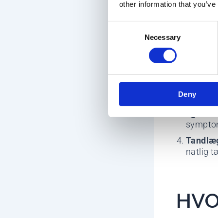
sammen med
other information that you’ve
helhedsori
kraftnedsæ
Consent
højere.
Necessary
Selection
Fjorbac
stress, 
Fysiote
Deny
øvelser 
Egen læ
symptom
Tandlæg
natlig t
HVO