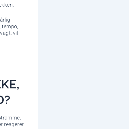
ækken.
årlig
, tempo,
agt, vil
KE,
D?
 stramme,
r reagerer