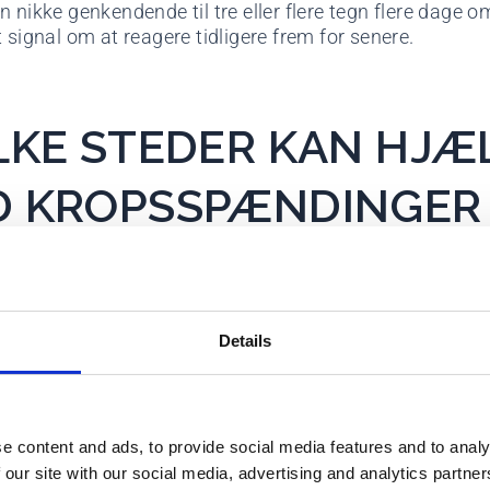
n nikke genkendende til tre eller flere tegn flere dage o
t signal om at reagere tidligere frem for senere.
LKE STEDER KAN HJÆ
 KROPSSPÆNDINGER
GER OG I KØBENHAVN
ck Kropsterapi på Amager
er et relevant valg, hvis du 
Details
reduktion og en blid, individuelt tilpasset tilgang. Ved 
r egen læge eller en fysioterapeutisk klinik ofte det rigt
e content and ads, to provide social media features and to analy
e valg afhænger af dine symptomer. Hvis spændingern
 our site with our social media, advertising and analytics partn