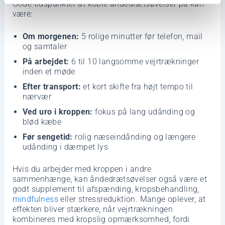
Gode tidspunkter at koble åndedrætsøvelser på kan
være:
Om morgenen:
5 rolige minutter før telefon, mail
og samtaler
På arbejdet:
6 til 10 langsomme vejrtrækninger
inden et møde
Efter transport:
et kort skifte fra højt tempo til
nærvær
Ved uro i kroppen:
fokus på lang udånding og
blød kæbe
Før sengetid:
rolig næseindånding og længere
udånding i dæmpet lys
Hvis du arbejder med kroppen i andre
sammenhænge, kan åndedrætsøvelser også være et
godt supplement til afspænding, kropsbehandling,
mindfulness
eller stressreduktion. Mange oplever, at
effekten bliver stærkere, når vejrtrækningen
kombineres med kropslig opmærksomhed, fordi