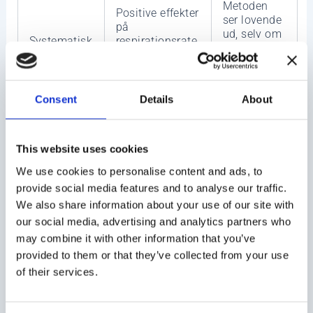
Metoden
Positive effekter
ser lovende
på
ud, selv om
Systematisk
respirationsrate,
forskningen
review 2019
kortisol,
stadig er
blodtryk og
forholdsvis
stressscore
begrænset
Consent
Details
About
Godt
Diaphragmatisk
redskab
vejrtrækning
mod det
This website uses cookies
U.S.
giver typisk
overfladiske
Department
langsommere
We use cookies to personalise content and ads, to
åndedræt,
of Veterans
og dybere
provide social media features and to analyse our traffic.
der ofte
Affairs
vejrtrækning
følger
We also share information about your use of our site with
end
stress og
our social media, advertising and analytics partners who
bryståndedræt
angst
may combine it with other information that you’ve
provided to them or that they’ve collected from your use
Det gør åndedrætsøvelser interessante, fordi de både
of their services.
kan mærkes subjektivt og måles objektivt. Man får
ofte en følelse af mere ro, samtidig med at kroppen
viser tegn på et lavere alarmniveau.