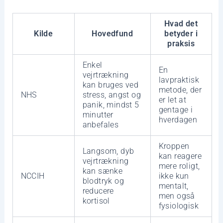
Hvad det
Kilde
Hovedfund
betyder i
praksis
Enkel
En
vejrtrækning
lavpraktisk
kan bruges ved
metode, der
NHS
stress, angst og
er let at
panik, mindst 5
gentage i
minutter
hverdagen
anbefales
Kroppen
Langsom, dyb
kan reagere
vejrtrækning
mere roligt,
kan sænke
NCCIH
ikke kun
blodtryk og
mentalt,
reducere
men også
kortisol
fysiologisk