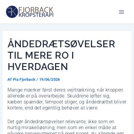
Gå
Mai
til
indholdet
Men
ÅNDEDRÆTSØVELSER
TIL MERE RO I
HVERDAGEN
Af
Pia Fjorback
/
19/06/2026
Mange mærker først deres vejrtrækning, når kroppen
allerede er på overarbejde. Skuldrene løfter sig,
kæben spænder, tempoet stiger, og åndedrættet bliver
kortere, end det egentlig behøver at være.
Det gør åndedrætsøvelser relevante, ikke som en
hurtig mirakelløsning, men som en enkel måde at
påvirke nervesystemet på med noget, du allerede gør