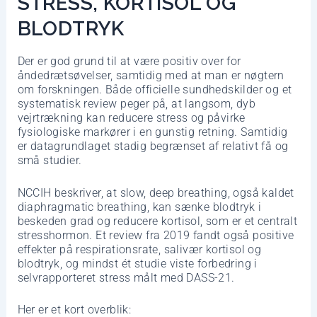
STRESS, KORTISOL OG
BLODTRYK
Der er god grund til at være positiv over for
åndedrætsøvelser, samtidig med at man er nøgtern
om forskningen. Både officielle sundhedskilder og et
systematisk review peger på, at langsom, dyb
vejrtrækning kan reducere stress og påvirke
fysiologiske markører i en gunstig retning. Samtidig
er datagrundlaget stadig begrænset af relativt få og
små studier.
NCCIH beskriver, at slow, deep breathing, også kaldet
diaphragmatic breathing, kan sænke blodtryk i
beskeden grad og reducere kortisol, som er et centralt
stresshormon. Et review fra 2019 fandt også positive
effekter på respirationsrate, salivær kortisol og
blodtryk, og mindst ét studie viste forbedring i
selvrapporteret stress målt med DASS-21.
Her er et kort overblik: